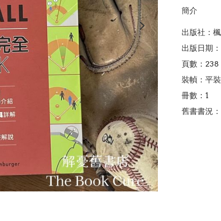
簡介
出版社：楓
出版日期：2
頁數：238

裝幀：平裝

冊數：1

舊書書況：