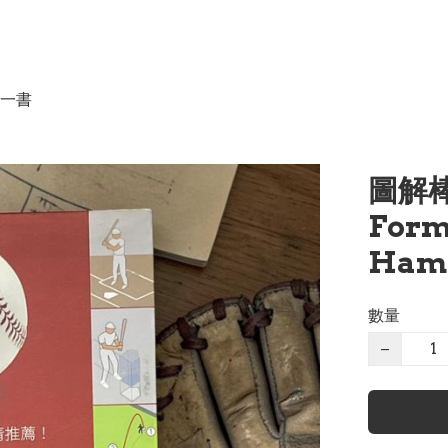
一書
圖解棒
Form
Ham
數量
−