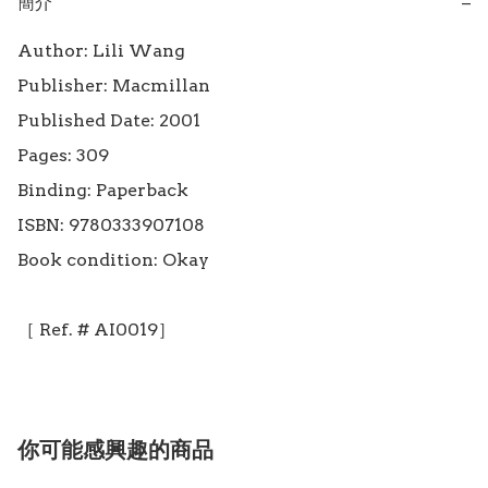
簡介
−
Author: Lili Wang

Publisher: Macmillan

Published Date: 2001

Pages: 309

Binding: Paperback

ISBN: 9780333907108

Book condition: Okay

［ Ref. # AI0019］
你可能感興趣的商品