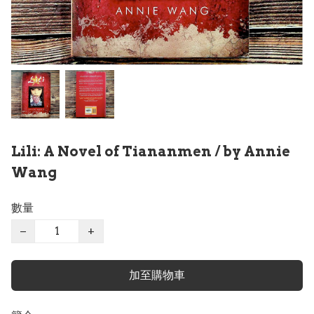
Lili: A Novel of Tiananmen / by Annie
Wang
數量
−
+
加至購物車