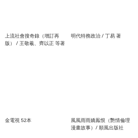
上流社會搜奇錄（增訂再
明代特務政治 / 丁易 著
版） / 王敬羲、齊以正 等著
金電視 52本
風風雨雨嬌鳯恨（艷情倫理
漫畫故事）/ 順風出版社