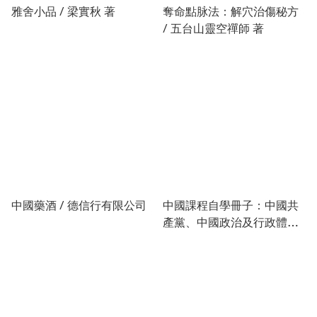
雅舍小品 / 梁實秋 著
奪命點脉法：解穴治傷秘方
/ 五台山靈空禪師 著
中國藥酒 / 德信行有限公司
中國課程自學冊子：中國共
產黨、中國政治及行政體制
二冊 / 公務員訓練處 編