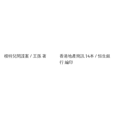
模特兒間諜案 / 王孫 著
香港地產簡訊 14本 / 恒生銀
行 編印