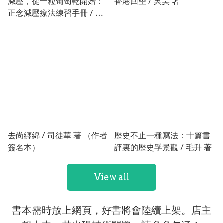
減壓，從一粒葡萄乾開始：
香港回望 / 吳昊 著
正念減壓療法練習手冊 / 鮑
伯．史鐸 著
去尚纒綿 / 司徒華 著 （作者
歷史不止一種寫法：十篇書
簽名本）
評裏的歷史孚景觀 / 毛升 著
View all
書本需時放上網頁，好書將會陸續上架。店主