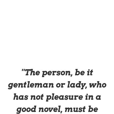
"The person, be it
gentleman or lady, who
has not pleasure in a
good novel, must be