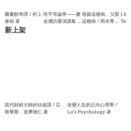
圖書館奇譚 / 村上
性平等論爭——麥
母親這種病、父親
J.S.
春樹 著
金儂訪臺演講集 /
這種病 / 岡水尊司
Tem
凱瑟琳．麥金儂 著
著
Clav
新上架
Volu
Dept
and
Inte
~ IV / Siglind
Bru
當代財經大師的估值課 / 亞
改變人生的正向心理學 /
斯華斯．達摩德仁 著
Lo's Psychology 著