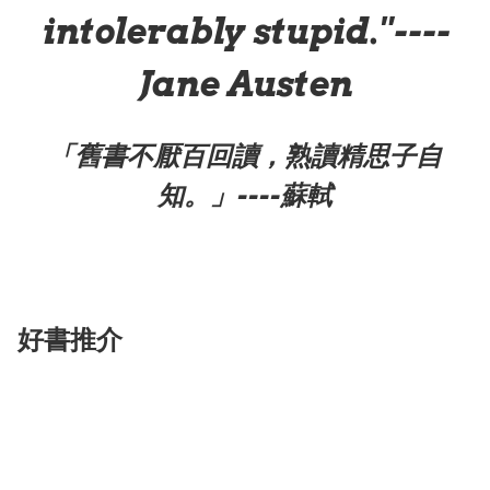
intolerably stupid."----
Jane Austen
「舊書不厭百回讀，熟讀精思子自
知。」----蘇軾
好書推介