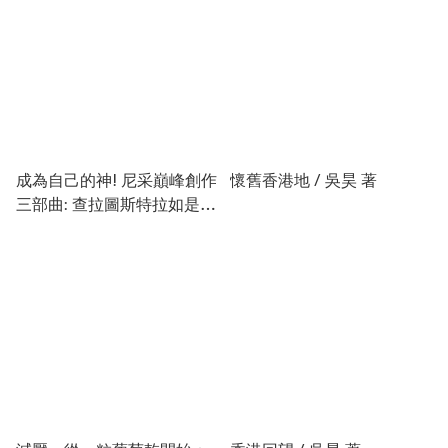
成為自己的神! 尼采巔峰創作
懷舊香港地 / 吳昊 著
三部曲: 查拉圖斯特拉如是說
╳善惡的彼岸╳論道德的系
譜 (3冊合售) / 尼采 著