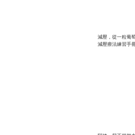
減壓，從一粒葡
減壓療法練習手冊
著