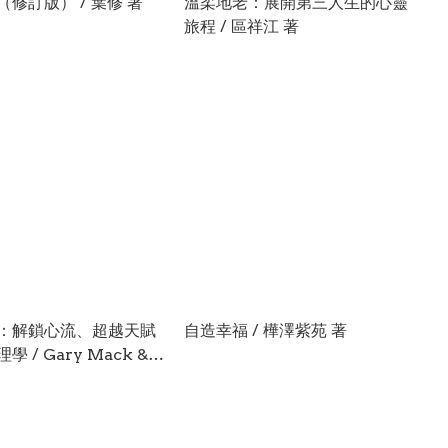
修訂版） / 葉修 著
溫柔地老：展開第三人生的心靈
旅程 / 區祥江 著
：解鎖心流、超越天賦
自造幸福 / 樺澤紫苑 著
 / Gary Mack &
asstevens 著