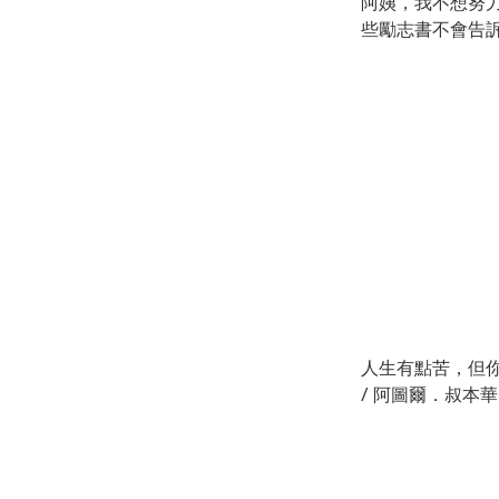
阿姨，我不想努
些勵志書不會告
/ 劉仲敬 著
人生有點苦，但
/ 阿圖爾．叔本華