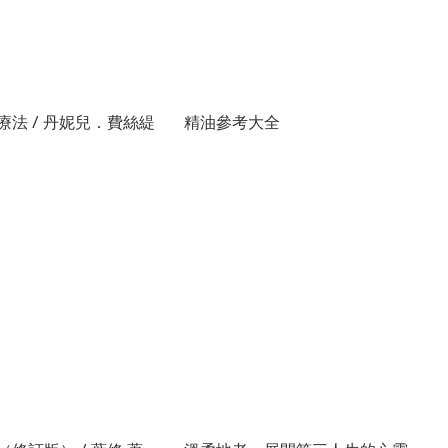
療法 / 丹妮兒．費絲緹
精油參考大全