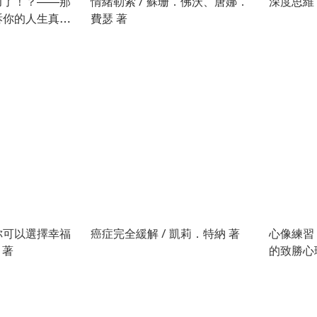
力了！？——那
情緒勒索 / 蘇珊．佛沃、唐娜．
深度思維（
訴你的人生真相
費瑟 著
你可以選擇幸福
癌症完全緩解 / 凱莉．特納 著
心像練習
 著
的致勝心理學
David C