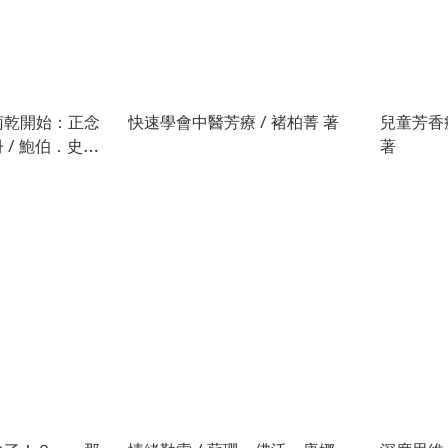
萄乾開始：正念
快速學會中醫芳療 / 褚柏菁 著
兒童芳香
 / 鮑伯．史鐸
著