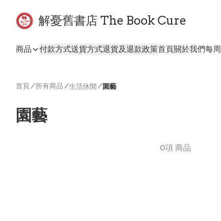
解憂舊書店 The Book Cure
商品
付款方式
送貨方式
退貨及退款政策
首頁
關於我們
每周
首頁
/
所有商品
/
/
生活休閒
園藝
園藝
0項 商品