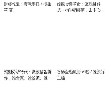
財經報道：實戰手冊 / 楊生
虛擬貨幣革命：區塊鏈科
華 著
技，物聯網經濟，去中心代
金融系統挑戰會球經濟秩序
/ 保羅．威格納、麥克．凱
西 著
預測分析時代：識數據告訴
香港金融風雲35載 / 陳景祥
你，誰會買、諗說謊、誰會
主編
離職，誰會死！/ 艾瑞克．
席格 著