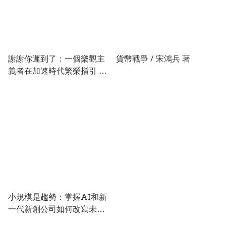
謝謝你遲到了：一個樂觀主
貨幣戰爭 / 宋鴻兵 著
義者在加速時代繁榮指引 /
湯馬斯．佛里曼 著
小規模是趨勢：掌握AI和新
一代新創公司如何改寫未來
經濟模式 / 賀曼．塔內賈、