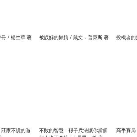
 / 楊生華 著
被誤解的懶惰 / 戴文．普萊斯 著
投機者的撲
：莊家不說的遊
不敗的智慧：孫子兵法讓你當個
高手賽局 