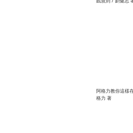
戲規則 / 劉健志 
阿格力教你這樣存
格力 著