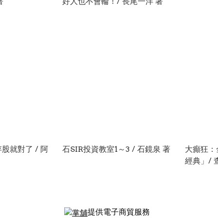
著
好人也不會輪！/ 長尾一洋 著
股就對了 / 阿
石SIR投資教室1～3 / 石鏡泉 著
大癲狂：
經典」/ 
提供電子商貿服務