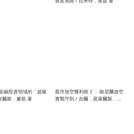
致富系統 / 拉米特．塞提 著
金融投資領域的「超級
股市放空獲利術 2 ： 歐尼爾放空
查爾斯．麥凱 著
實戰守則 / 吉爾．莫萊爾斯、克
利斯．凱馳 著