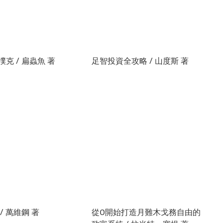
克 / 扁蟲魚 著
足智投資全攻略 / 山度斯 著
/ 萬維鋼 著
從0開始打造月難木戈務自由的