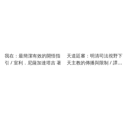
我在：最簡潔有效的開悟指
天道廷審：明清司法視野下
引 / 室利．尼薩加達塔吉 著
天主教的傳播與限制 / 譚家
齊、方金平 著