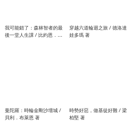
我可能錯了：森林智者的最
穿越六道輪迴之旅 / 德洛達
後一堂人生課 / 比約恩．納
娃多瑪 著
提科．林德布勞 著
曼陀羅：時輪金剛沙壇城 /
時勢好惡，做基徒好難 / 梁
貝利．布萊恩 著
柏堅 著