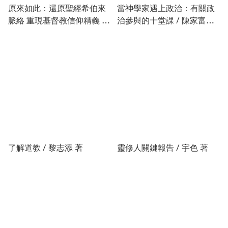
原來如此：還原聖經希伯來
當神學家遇上政治：有關政
脈絡 重現基督教信仰精義 卷
治參與的十堂課 / 陳家富、
一、卷二 / 約翰．柯萊恩，
張慧嫈 主編
亞當．史必爾斯 著
了解道教 / 黎志添 著
靈修人關鍵報告 / 宇色 著