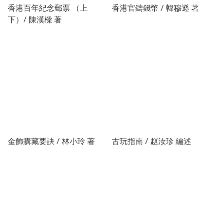
香港百年紀念郵票 （上
香港官鑄錢幣 / 韓穆遜 著
下）/ 陳漢樑 著
金飾購藏要訣 / 林小玲 著
古玩指南 / 赵汝珍 編述