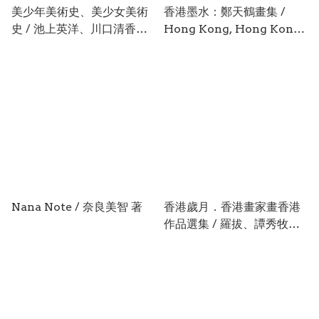
美少年美術史、美少女美術
香港墨水：鄭天鶴畫集 /
史 / 池上英洋、川口清香、
Hong Kong, Hong Kong:
荒井咲紀 著
Ink Paintings by Cheng
Tin-Hok
Nana Note / 奈良美智 著
香港歲月．香港畫家畫香港
作品選集 / 羅拔、譚秀牧、
謝孟林、歐陽乃霑、潘淑珍
著