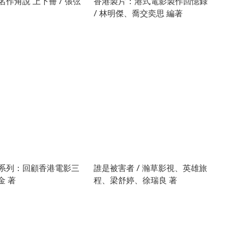
作角說 上下冊 / 張弦
香港製片：港式電影製作回憶錄
/ 林明傑、喬交奕思 編著
系列：回顧香港電影三
誰是被害者 / 瀚草影視、英雄旅
金 著
程、梁舒婷、徐瑞良 著