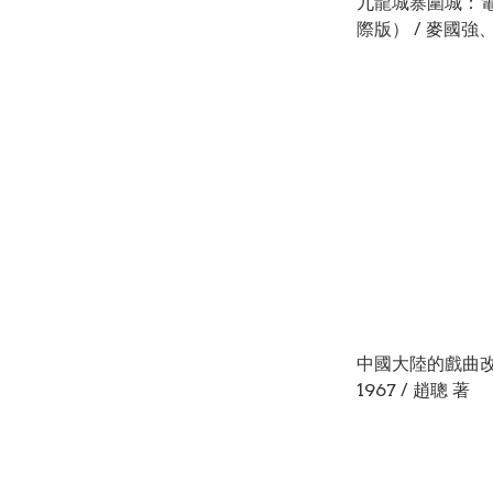
九龍城寨圍城：
際版） / 麥國
滿 著
中國大陸的戲曲改革
1967 / 趙聰 著