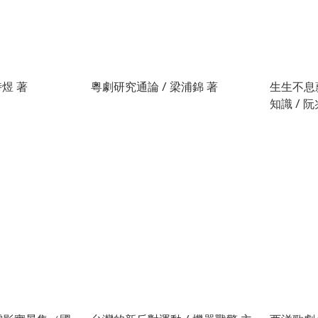
時煜 著
粵劇研究通論 / 梁浦錦 著
生生不息
知識 / 