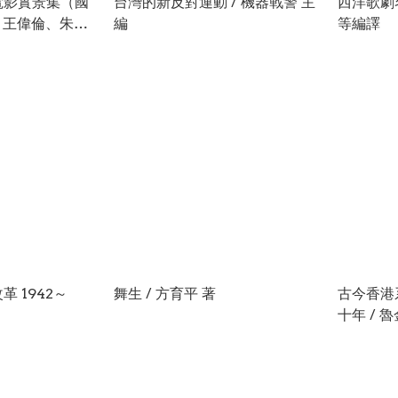
電影實景集（國
台灣的新反對運動 / 機器戰警 主
西洋歌劇名
強、王偉倫、朱錦
編
等編譯
 1942～
舞生 / 方育平 著
古今香港
十年 / 魯