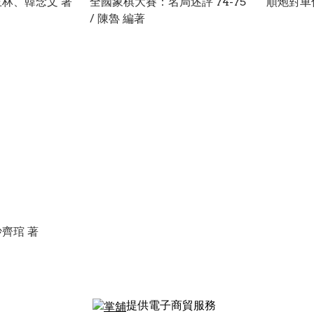
玉林、韓念文 著
全國象棋大賽：名局述評 74-75
順炮對車佈
/ 陳魯 編著
沙齊琯 著
提供電子商貿服務