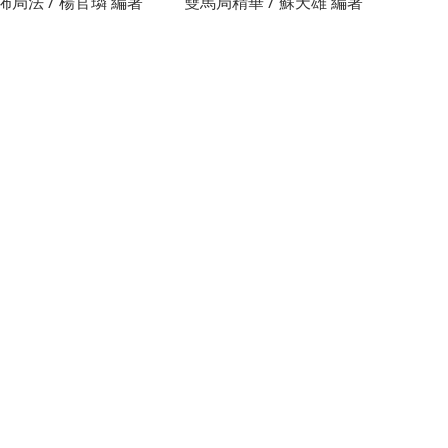
局法 / 楊官璘 編著
雙馬局精華 / 蘇天雄 編著