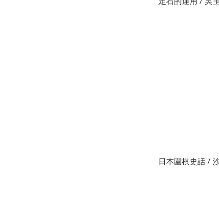
定石的運用 / 吳
日本圍棋史話 / 