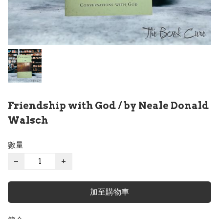
Friendship with God / by Neale Donald
Walsch
數量
−
+
加至購物車