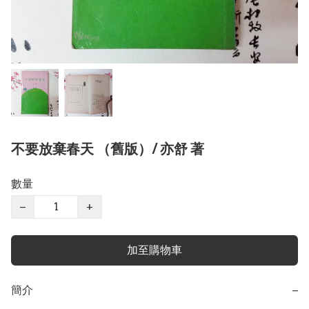
不要放棄春天 （舊版）/ 亦舒 著
數量
−
+
加至購物車
簡介
−