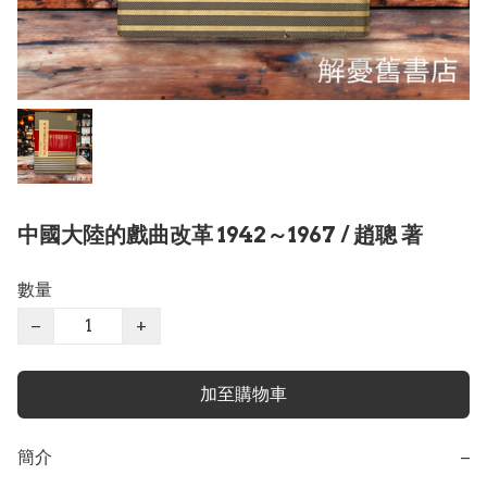
中國大陸的戲曲改革 1942～1967 / 趙聰 著
數量
−
+
加至購物車
簡介
−