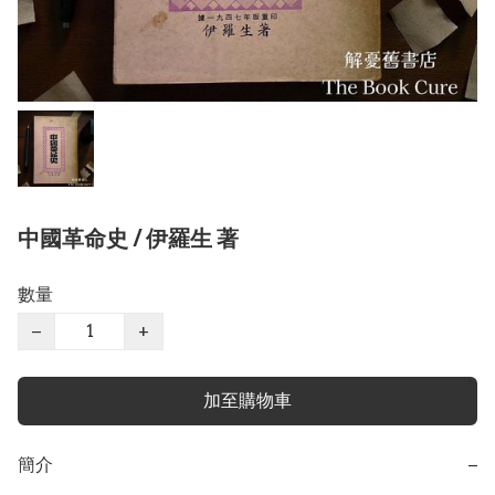
中國革命史 / 伊羅生 著
數量
−
+
加至購物車
簡介
−