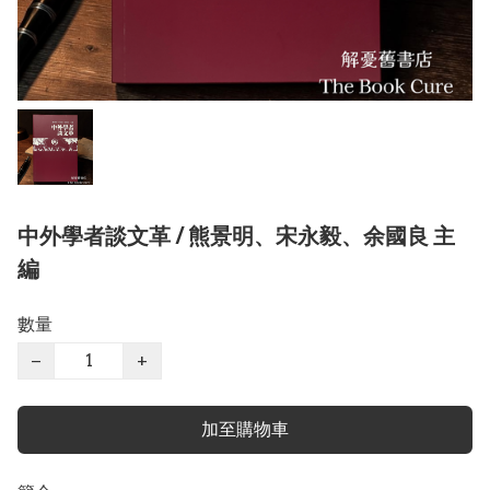
中外學者談文革 / 熊景明、宋永毅、余國良 主
編
數量
−
+
加至購物車