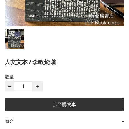
人文文本 / 李歐梵 著
數量
−
+
加至購物車
簡介
−