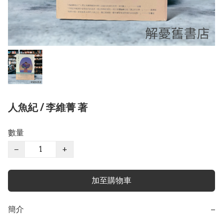
人魚紀 / 李維菁 著
數量
−
+
加至購物車
簡介
−