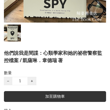
他們說我是間諜：心類學家和她的祕密警察監
控檔案 / 凱薩琳．韋德瑞 著
數量
−
+
加至購物車