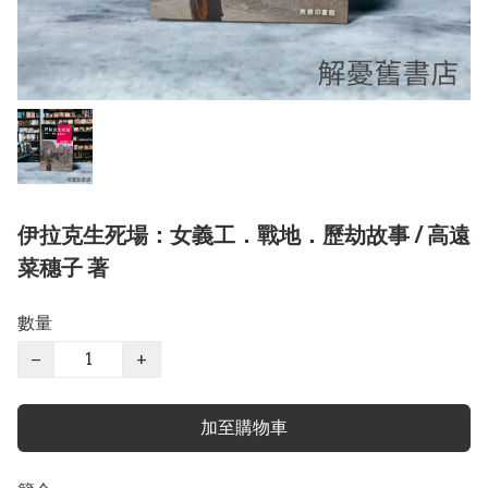
伊拉克生死場：女義工．戰地．歷劫故事 / 高遠
菜穗子 著
數量
−
+
加至購物車