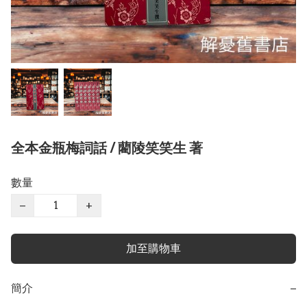
全本金瓶梅詞話 / 藺陵笑笑生 著
數量
−
+
加至購物車
簡介
−