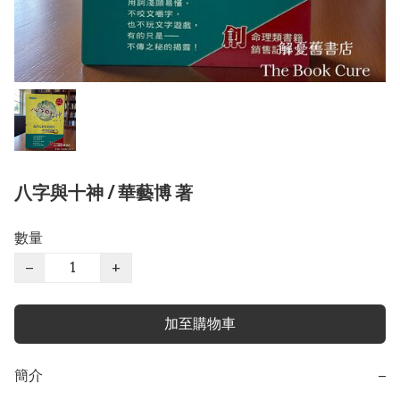
八字與十神 / 華藝博 著
數量
−
+
加至購物車
簡介
−