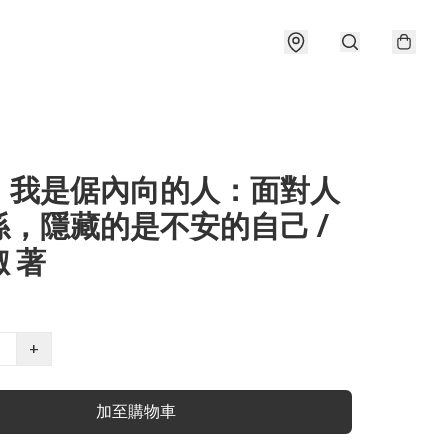
，我是倨內向的人：面對人
係，隱藏的是不安的自己 /
 著
+
加至購物車