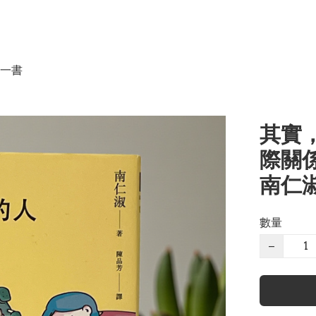
一書
其實
際關
南仁淑
數量
−