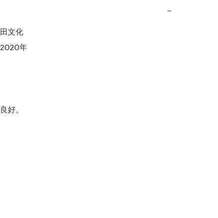
−
田文化

020年

良好。