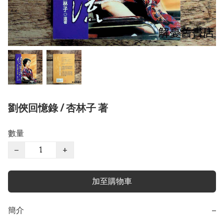
劉俠回憶錄 / 杏林子 著
數量
−
+
加至購物車
簡介
−