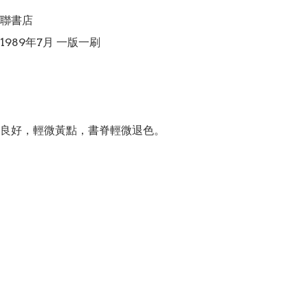
聯書店

989年7月 一版一刷

良好，輕微黃點，書脊輕微退色。