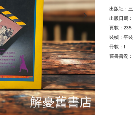
出版社：三
出版日期：1
頁數：235

裝幀：平裝

冊數：1

舊書書況：