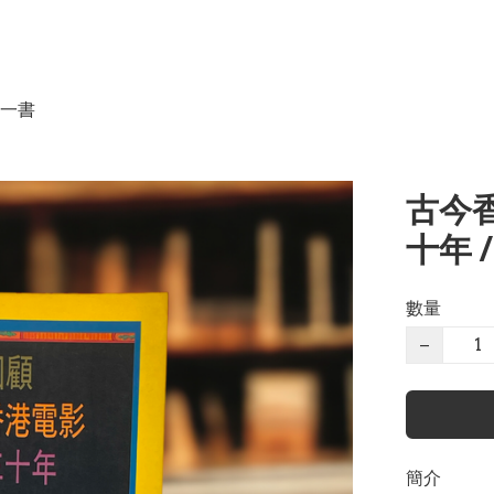
一書
古今
十年 /
數量
−
簡介