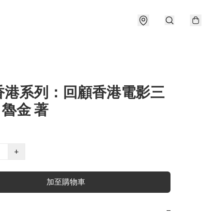
香港系列：回顧香港電影三
 魯金 著
+
加至購物車
−