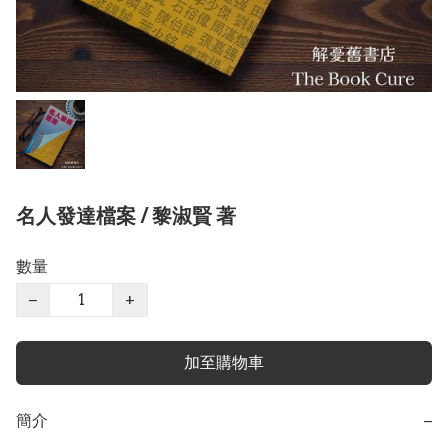
名人發達檔案 / 黎淑賢 著
數量
−
+
加至購物車
簡介
−