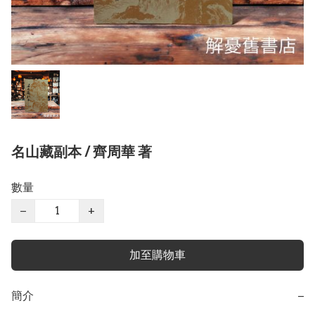
名山藏副本 / 齊周華 著
數量
−
+
加至購物車
簡介
−