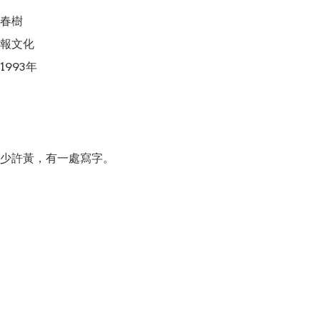
春樹

報文化

993年

少許黃，有一處寫字。