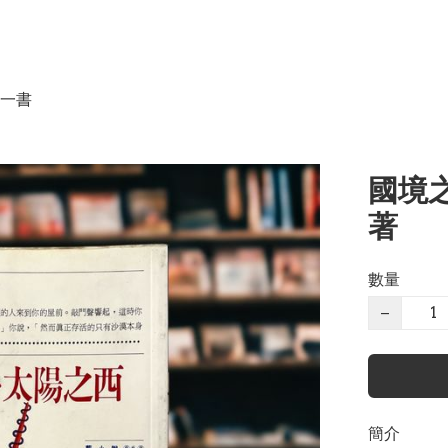
一書
國境之
著
數量
−
簡介