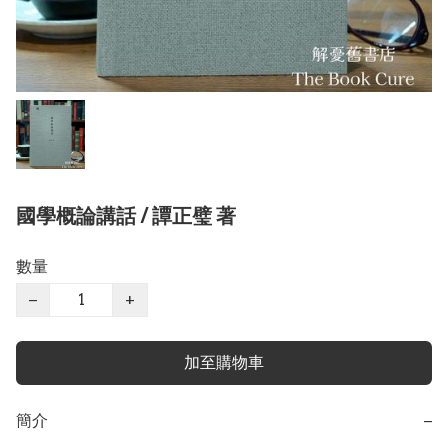
國學概論講話 / 譚正璧 著
數量
−
+
加至購物車
簡介
−