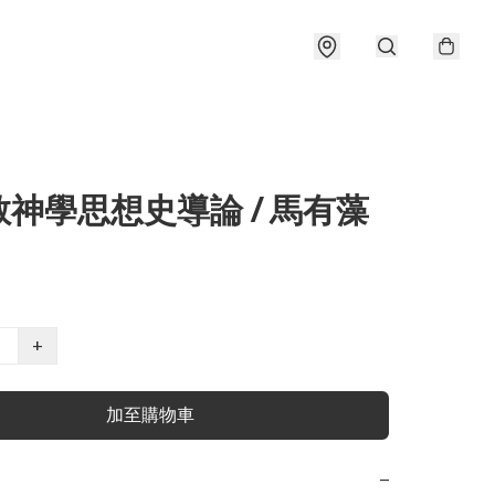
神學思想史導論 / 馬有藻
+
加至購物車
−