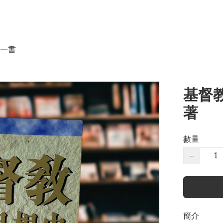
一書
基督教
著
數量
−
簡介