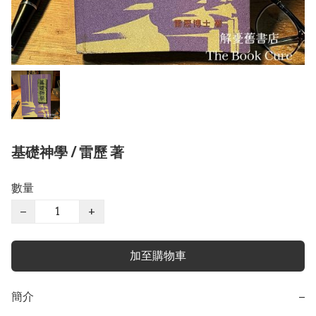
基礎神學 / 雷歷 著
數量
−
+
加至購物車
簡介
−