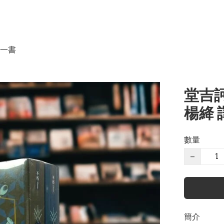
一書
堂吉訶
楊絳 
數量
−
簡介