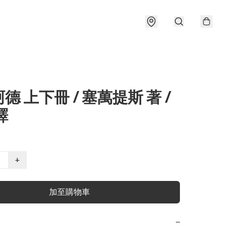
德 上下冊 / 塞萬提斯 著 /
譯
+
加至購物車
−