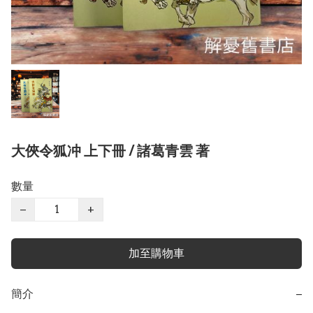
大俠令狐冲 上下冊 / 諸葛青雲 著
數量
−
+
加至購物車
簡介
−