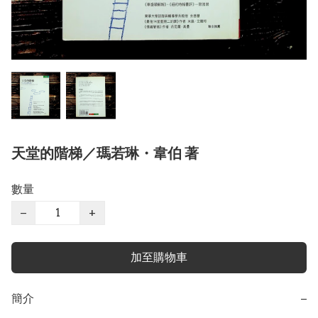
天堂的階梯／瑪若琳・韋伯 著
數量
−
+
加至購物車
簡介
−