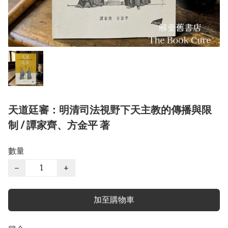
天道廷審：明清司法視野下天主教的傳播與限
制 / 譚家齊、方金平 著
數量
−
+
加至購物車