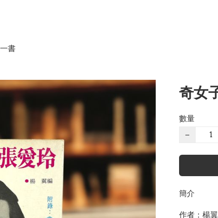
一書
奇女子
數量
−
簡介
作者：楊翼
