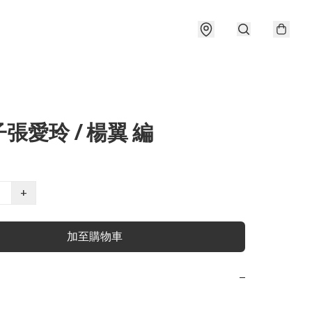
張愛玲 / 楊翼 編
+
加至購物車
−