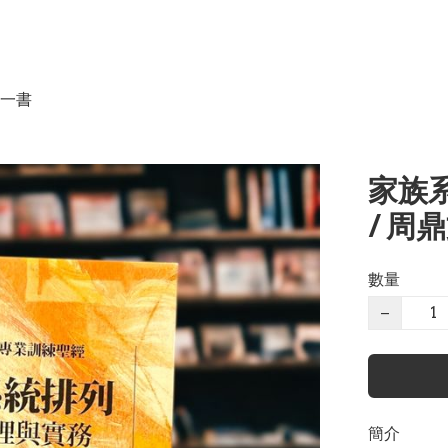
一書
家族
/ 周
數量
−
簡介