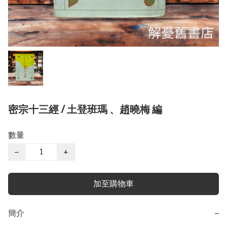
密宗十三經 / 土登班瑪 、趙曉梅 編
數量
−
+
加至購物車
簡介
−