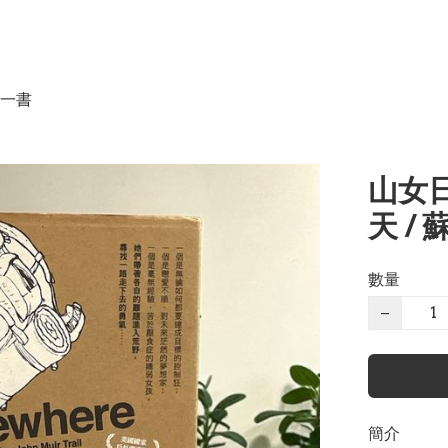
一書
山女
天 /
數量
−
簡介