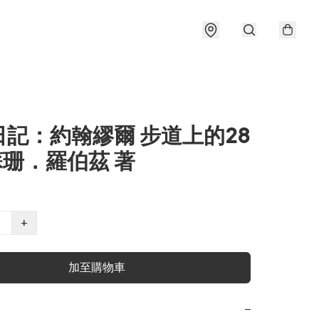
日記：約翰繆爾 步道上的28
 蘇珊．羅伯茲 著
+
加至購物車
−