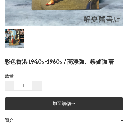
彩色香港 1940s~1960s / 高添強、黎健強 著
數量
−
+
加至購物車
簡介
−