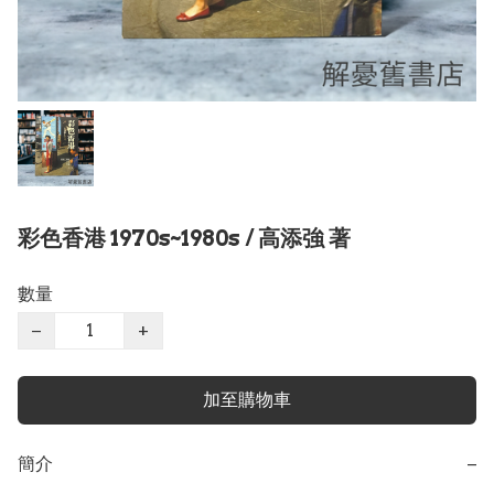
彩色香港 1970s~1980s / 高添強 著
數量
−
+
加至購物車
簡介
−