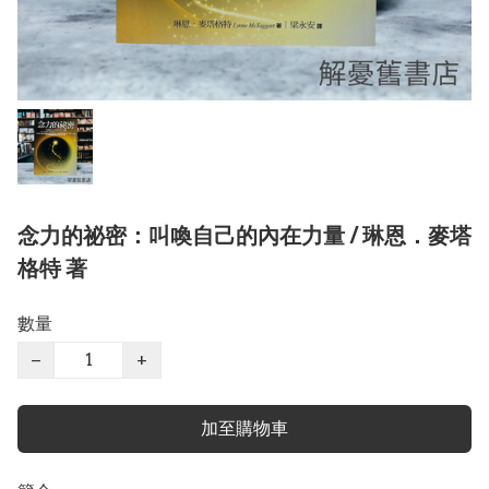
念力的祕密：叫喚自己的內在力量 / 琳恩．麥塔
格特 著
數量
−
+
加至購物車