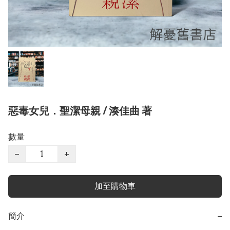
惡毒女兒．聖潔母親 / 湊佳曲 著
數量
−
+
加至購物車
簡介
−