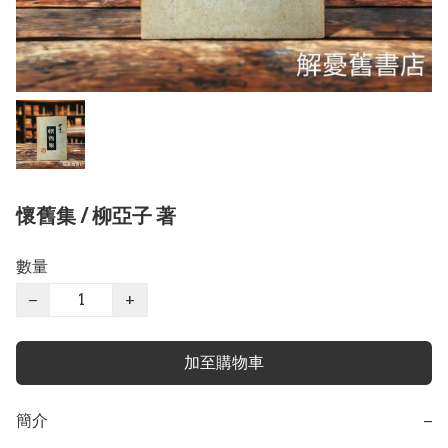
懷舊集 / 柳亞子 著
數量
−
+
加至購物車
簡介
−