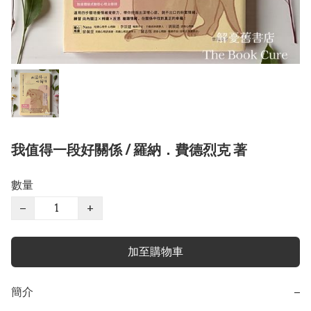
我值得一段好關係 / 羅納．費德烈克 著
數量
−
+
加至購物車
簡介
−