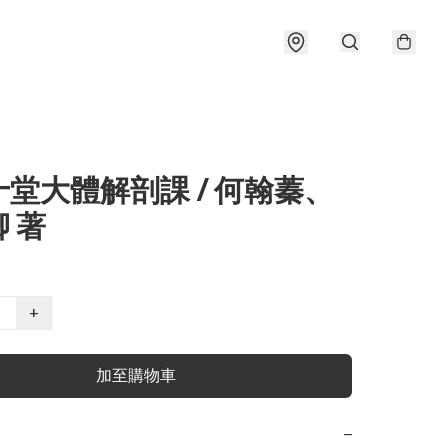
堂大體解剖課 / 何翰蓁、
 著
+
加至購物車
−