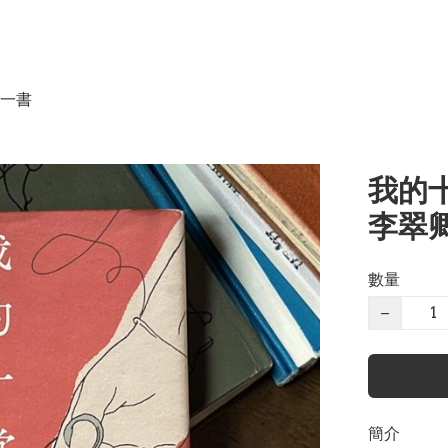
一書
我的十
李翠卿
數量
−
簡介