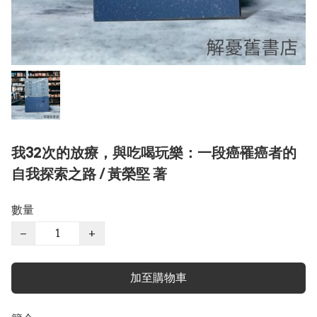
我32次的放療，與吃喝玩樂：一段癌罹癌者的
自我探索之路 / 黃榮堅 著
數量
−
+
加至購物車