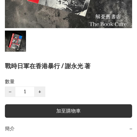
戰時日軍在香港暴行 / 謝永光 著
數量
−
+
加至購物車
簡介
−